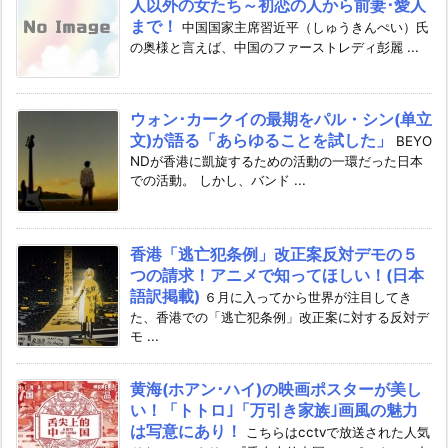
人以外の女たち～初恋の人から前妻･愛人
まで！
中国国家主席習近平（しゅうきんぺい）氏
の奥様と言えば、中国のファーストレディ彭麗 ...
ウォン･カークイの最期をパル・シン(单立
文)が語る「あらゆることを試した」
BEYO
NDが香港に凱旋するための活動の一環だった日本
での活動。 しかし、バンド ...
香港「逃亡犯条例」改正案反対デモの５
つの請求！アニメで知ってほしい！(日本
語訳掲載)
６月に入ってから世界が注目してき
た、香港での「逃亡犯条例」改正案に対する反対デ
モ ...
黄海(ホアン･ハイ)の映画ポスターが美し
い！「トトロ｣「万引き家族｣画風の魅力
は写意にあり！
こちらはcctvで放送された人気