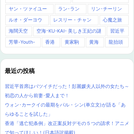
ヤン・ツァイユー
ラン･ラン
リン･チーリン
ルオ・ダーヨウ
レスリー・チャン
心魔之旅
海闊天空
空海ｰKU-KAI- 美しき王妃の謎
習近平
芳華-Youth-
香港
黄家駒
黄海
龍抬頭
最近の投稿
習近平首席はバツイチだった！彭麗媛夫人以外の女たち～
初恋の人から前妻･愛人まで！
ウォン･カークイの最期をパル・シン(单立文)が語る「あ
らゆることを試した」
香港「逃亡犯条例」改正案反対デモの５つの請求！アニメ
で知ってほしい！(日本語訳掲載)