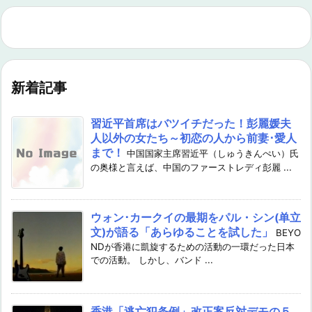
新着記事
習近平首席はバツイチだった！彭麗媛夫
人以外の女たち～初恋の人から前妻･愛人
まで！
中国国家主席習近平（しゅうきんぺい）氏
の奥様と言えば、中国のファーストレディ彭麗 ...
ウォン･カークイの最期をパル・シン(单立
文)が語る「あらゆることを試した」
BEYO
NDが香港に凱旋するための活動の一環だった日本
での活動。 しかし、バンド ...
香港「逃亡犯条例」改正案反対デモの５