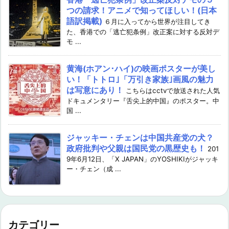
つの請求！アニメで知ってほしい！(日本
語訳掲載)
６月に入ってから世界が注目してき
た、香港での「逃亡犯条例」改正案に対する反対デ
モ ...
黄海(ホアン･ハイ)の映画ポスターが美し
い！「トトロ｣「万引き家族｣画風の魅力
は写意にあり！
こちらはcctvで放送された人気
ドキュメンタリー『舌尖上的中国』のポスター。中
国 ...
ジャッキー・チェンは中国共産党の犬？
政府批判や父親は国民党の黒歴史も！
201
9年6月12日、「X JAPAN」のYOSHIKIがジャッキ
ー・チェン（成 ...
カテゴリー